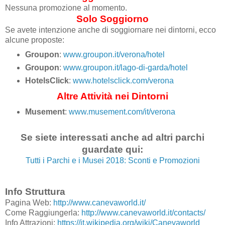
Nessuna promozione al momento.
Solo Soggiorno
Se avete intenzione anche di soggiornare nei dintorni, ecco
alcune proposte:
Groupon
:
www.groupon.it/verona/hotel
Groupon
:
www.groupon.it/lago-di-garda/hotel
HotelsClick
:
www.hotelsclick.com/verona
Altre Attività nei Dintorni
Musement
:
www.musement.com/it/verona
Se siete interessati anche ad altri parchi
guardate qui:
Tutti i Parchi e i Musei 2018: Sconti e Promozioni
Info Struttura
Pagina Web:
http://www.canevaworld.it/
Come Raggiungerla:
http://www.canevaworld.it/contacts/
Info Attrazioni:
https://it.wikipedia.org/wiki/Canevaworld