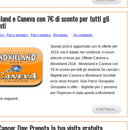
CONTINUA...
land e Caneva con 7€ di sconto per tutti gli
nti
rco
,
Parco acquatico
,
Parco tematico
,
Risparmio
No comments
Questo post è aggiornato con le offerte del
2018, ma è datato nei contenuti, il nuovo
articolo si trova qui: Offerte Caneva e
Movieland 2018 Movieland e Caneva con
7€ di sconto per tutti gli studenti Se cercate i
Biglietti per Caneva e Movieland Scontati
ecco dove trovarli: Solo Parco Groupalia
Groupalia vi offre: - Biglietto per 1 persona
per l'ingresso in data aperta a Movieland
le seguenti...
CONTINUA...
Cancer Day: Prenota la tua visita gratuita