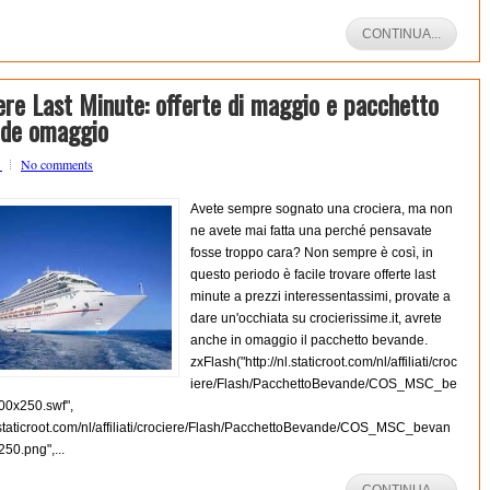
CONTINUA...
ere Last Minute: offerte di maggio e pacchetto
de omaggio
o
No comments
Avete sempre sognato una crociera, ma non
ne avete mai fatta una perché pensavate
fosse troppo cara? Non sempre è così, in
questo periodo è facile trovare offerte last
minute a prezzi interessentassimi, provate a
dare un'occhiata su crocierissime.it, avrete
anche in omaggio il pacchetto bevande.
zxFlash("http://nl.staticroot.com/nl/affiliati/croc
iere/Flash/PacchettoBevande/COS_MSC_be
0x250.swf",
l.staticroot.com/nl/affiliati/crociere/Flash/PacchettoBevande/COS_MSC_bevan
50.png",...