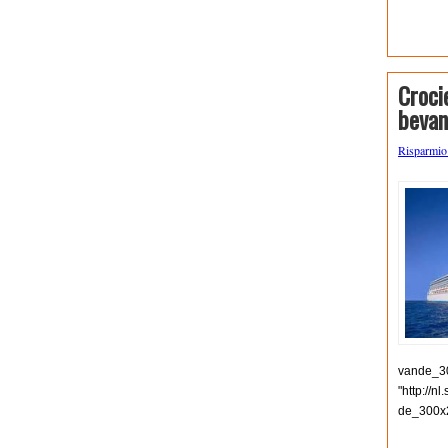
Croci
bevan
Risparmi
vande_30
"http://n
de_300x2