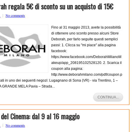
ah regala 5€ di sconto su un acquisto di 15€
o
No comments
Fino al 31 maggio 2013, avete la possibilità
di ottenere uno sconto presso alcuni Store
Deborah, per farlo seguite questi semplici
passi: 1. Clicca su "mi piace" alla pagina
facebook:
https://www.facebook.com/DeborahMilanoM
akeup/app_208195102528120. 2. Scarica il
coupon alla pagina:
http://www.deborahmilano.com/pdf/coupon.p
cati in uno dei seguenti negozi: Lugagnano di Sona (VR) - via Trentino, 1 –
A GRANDE MELA Pavia – Strada...
CONTINUA...
 del Cinema: dal 9 al 16 maggio
o
No comments