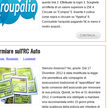
questo link 2. Effettuate la login 3. Scegliete
un'offerta di un valore superiore a 25€ 4.
Cliccate su "Compra" 5. Inserite il codice
come sopra e cliccare su "Applica" 6.
Concludete l'acquisto pagando 5€ in meno il
vostro acquist...
CONTINUA...
rmiare sull'RC Auto
ione
,
Risparmio
1 comment
Silenzio-Assenso? No, grazie. Dal 17
Dicembre 2012 è stata modificata la legge
che permetteva alle compagnie di
assicurazioni tradizionali di “approfittare” del
tacito consenso dell’assicurato per rinnovare
la sua polizza. Quindi, se fino al 31 dicembre
2012, il contraente era obbligato a mandare
una raccomandata entro 15 giorni prima
della scadenza della polizza per chiedere di