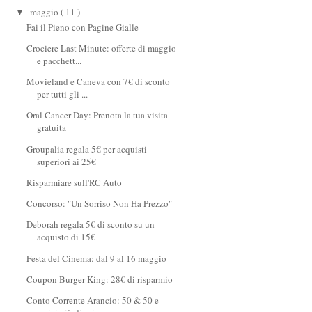
maggio
( 11 )
▼
Fai il Pieno con Pagine Gialle
Crociere Last Minute: offerte di maggio
e pacchett...
Movieland e Caneva con 7€ di sconto
per tutti gli ...
Oral Cancer Day: Prenota la tua visita
gratuita
Groupalia regala 5€ per acquisti
superiori ai 25€
Risparmiare sull'RC Auto
Concorso: "Un Sorriso Non Ha Prezzo"
Deborah regala 5€ di sconto su un
acquisto di 15€
Festa del Cinema: dal 9 al 16 maggio
Coupon Burger King: 28€ di risparmio
Conto Corrente Arancio: 50 & 50 e