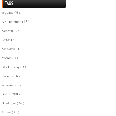
TAGS
acquario
( 6 )
Assicurazione
( 13 )
bambini
( 23 )
Banca
( 40 )
benessere
( 1 )
bitcoin
( 3 )
Black Friday
( 3 )
Evento
( 16 )
germania
( 1 )
Gratis
( 200 )
Guadagno
( 46 )
Museo
( 25 )