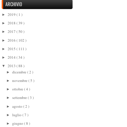
ARCHIVIO
2019
( 1 )
►
2018
( 39 )
►
2017
( 50 )
►
2016
( 102 )
►
2015
( 111 )
►
2014
( 34 )
►
2013
( 88 )
▼
dicembre
( 2 )
►
novembre
( 5 )
►
ottobre
( 4 )
►
settembre
( 3 )
►
agosto
( 2 )
►
luglio
( 7 )
►
giugno
( 8 )
►