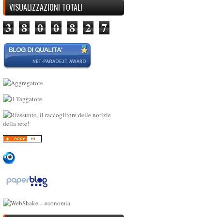
VISUALIZZAZIONI TOTALI
3
8
0
0
8
2
7