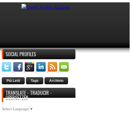
SOCIAL PROFILES
Più Letti
Tags
Archivio
TRANSLATE - TRADUCIR -
ÜBERSETZEN
Select Language
▼