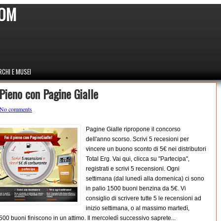
COM
CHI E MUSEI
 Pieno con Pagine Gialle
No comments
Pagine Gialle ripropone il concorso
dell'anno scorso. Scrivi 5 recesioni per
vincere un buono sconto di 5€ nei distributori
Total Erg. Vai qui, clicca su "Partecipa",
registrati e scrivi 5 recensioni. Ogni
settimana (dal lunedì alla domenica) ci sono
in palio 1500 buoni benzina da 5€. Vi
consiglio di scrivere tutte 5 le recensioni ad
inizio settimana, o al massimo martedì,
00 buoni finiscono in un attimo. Il mercoledì successivo saprete...