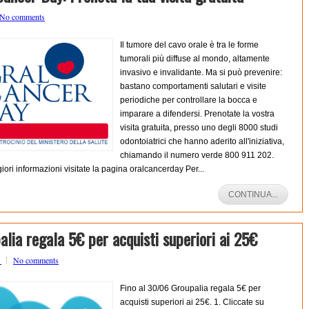
No comments
Il tumore del cavo orale è tra le forme
tumorali più diffuse al mondo, altamente
invasivo e invalidante. Ma si può prevenire:
bastano comportamenti salutari e visite
periodiche per controllare la bocca e
imparare a difendersi. Prenotate la vostra
visita gratuita, presso uno degli 8000 studi
odontoiatrici che hanno aderito all'iniziativa,
chiamando il numero verde 800 911 202.
ori informazioni visitate la pagina oralcancerday Per...
CONTINUA...
alia regala 5€ per acquisti superiori ai 25€
o
No comments
Fino al 30/06 Groupalia regala 5€ per
acquisti superiori ai 25€. 1. Cliccate su