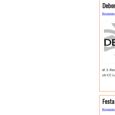
Debor
Risparmi
df. 3. Re
c/o CC L
Festa
Risparmi