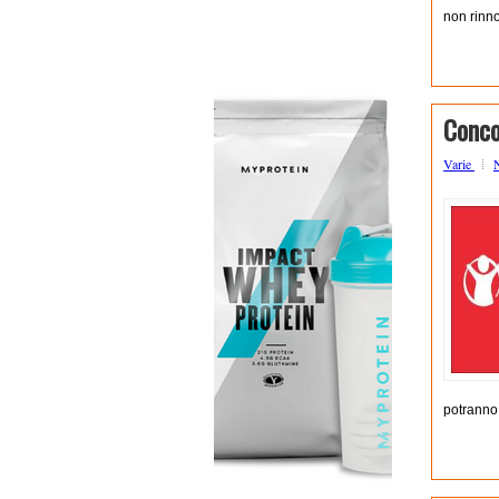
non rinno
Conco
Varie
potranno 