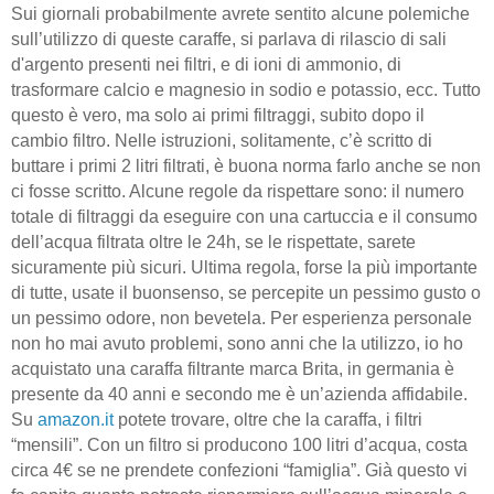
Sui giornali probabilmente avrete sentito alcune polemiche
sull’utilizzo di queste caraffe, si parlava di rilascio di sali
d'argento presenti nei filtri, e di ioni di ammonio, di
trasformare calcio e magnesio in sodio e potassio, ecc. Tutto
questo è vero, ma solo ai primi filtraggi, subito dopo il
cambio filtro. Nelle istruzioni, solitamente, c’è scritto di
buttare i primi 2 litri filtrati, è buona norma farlo anche se non
ci fosse scritto. Alcune regole da rispettare sono: il numero
totale di filtraggi da eseguire con una cartuccia e il consumo
dell’acqua filtrata oltre le 24h, se le rispettate, sarete
sicuramente più sicuri. Ultima regola, forse la più importante
di tutte, usate il buonsenso, se percepite un pessimo gusto o
un pessimo odore, non bevetela. Per esperienza personale
non ho mai avuto problemi, sono anni che la utilizzo, io ho
acquistato una caraffa filtrante marca Brita, in germania è
presente da 40 anni e secondo me è un’azienda affidabile.
Su
amazon
.
it
potete trovare, oltre che la caraffa, i filtri
“mensili”. Con un filtro si producono 100 litri d’acqua, costa
circa 4€ se ne prendete confezioni “famiglia”. Già questo vi