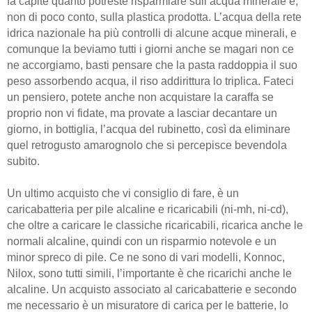
fa capite quanto potreste risparmiare sull’acqua minerale e,
non di poco conto, sulla plastica prodotta. L’acqua della rete
idrica nazionale ha più controlli di alcune acque minerali, e
comunque la beviamo tutti i giorni anche se magari non ce
ne accorgiamo, basti pensare che la pasta raddoppia il suo
peso assorbendo acqua, il riso addirittura lo triplica. Fateci
un pensiero, potete anche non acquistare la caraffa se
proprio non vi fidate, ma provate a lasciar decantare un
giorno, in bottiglia, l’acqua del rubinetto, così da eliminare
quel retrogusto amarognolo che si percepisce bevendola
subito.
Un ultimo acquisto che vi consiglio di fare, è un
caricabatteria per pile alcaline e ricaricabili (ni-mh, ni-cd),
che oltre a caricare le classiche ricaricabili, ricarica anche le
normali alcaline, quindi con un risparmio notevole e un
minor spreco di pile. Ce ne sono di vari modelli, Konnoc,
Nilox, sono tutti simili, l’importante è che ricarichi anche le
alcaline. Un acquisto associato al caricabatterie e secondo
me necessario è un misuratore di carica per le batterie, lo