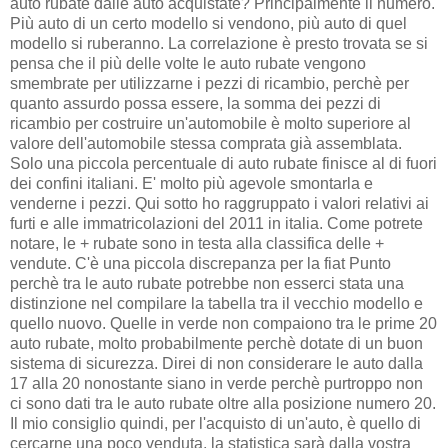
auto rubate dalle auto acquistate? Principalmente il numero.
Più auto di un certo modello si vendono, più auto di quel
modello si ruberanno. La correlazione è presto trovata se si
pensa che il più delle volte le auto rubate vengono
smembrate per utilizzarne i pezzi di ricambio, perchè per
quanto assurdo possa essere, la somma dei pezzi di
ricambio per costruire un'automobile è molto superiore al
valore dell'automobile stessa comprata già assemblata.
Solo una piccola percentuale di auto rubate finisce al di fuori
dei confini italiani. E' molto più agevole smontarla e
venderne i pezzi. Qui sotto ho raggruppato i valori relativi ai
furti e alle immatricolazioni del 2011 in italia. Come potrete
notare, le + rubate sono in testa alla classifica delle +
vendute. C'è una piccola discrepanza per la fiat Punto
perchè tra le auto rubate potrebbe non esserci stata una
distinzione nel compilare la tabella tra il vecchio modello e
quello nuovo. Quelle in verde non compaiono tra le prime 20
auto rubate, molto probabilmente perchè dotate di un buon
sistema di sicurezza. Direi di non considerare le auto dalla
17 alla 20 nonostante siano in verde perchè purtroppo non
ci sono dati tra le auto rubate oltre alla posizione numero 20.
Il mio consiglio quindi, per l'acquisto di un'auto, è quello di
cercarne una poco venduta, la statistica sarà dalla vostra