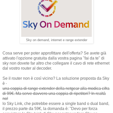
Sky on demand, internet e range extender
Cosa serve per poter approfittare dell'offerta? Se avete già
attivato l'opzione gratuita dalla vostra pagina "fai da te" di
sky non dovete far altro che collegare il cavo di rete ethernet
dal vostro router al decoder.
Se il router non è così vicino? La soluzione proposta da Sky
è
una coppia di range extender della netgear alla modica cifra
di 99€. Ma serve davvero una coppia di ripetitori? In realtà
no!
lo Sky Link, che potrebbe essere a single band o dual band,
il prezzo parte da 59€, la domanda è: "Devo per forza