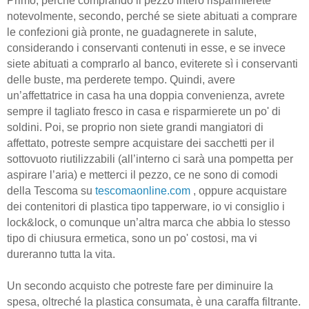
Primo, perché comprando il pezzo intero risparmierete
notevolmente, secondo, perché se siete abituati a comprare
le confezioni già pronte, ne guadagnerete in salute,
considerando i conservanti contenuti in esse, e se invece
siete abituati a comprarlo al banco, eviterete sì i conservanti
delle buste, ma perderete tempo. Quindi, avere
un’affettatrice in casa ha una doppia convenienza, avrete
sempre il tagliato fresco in casa e risparmierete un po' di
soldini. Poi, se proprio non siete grandi mangiatori di
affettato, potreste sempre acquistare dei sacchetti per il
sottovuoto riutilizzabili (all’interno ci sarà una pompetta per
aspirare l’aria) e metterci il pezzo, ce ne sono di comodi
della Tescoma su
tescomaonline
.
com
, oppure acquistare
dei contenitori di plastica tipo tapperware, io vi consiglio i
lock&lock, o comunque un’altra marca che abbia lo stesso
tipo di chiusura ermetica, sono un po' costosi, ma vi
dureranno tutta la vita.
Un secondo acquisto che potreste fare per diminuire la
spesa, oltreché la plastica consumata, è una caraffa filtrante.