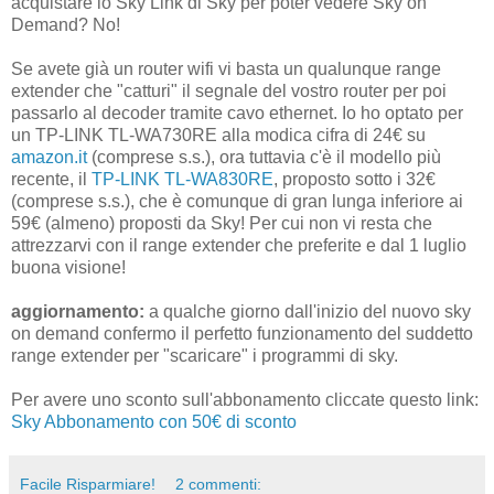
acquistare lo Sky Link di Sky per poter vedere Sky on
Demand? No!
Se avete già un router wifi vi basta un qualunque range
extender che "catturi" il segnale del vostro router per poi
passarlo al decoder tramite cavo ethernet. Io ho optato per
un TP-LINK TL-WA730RE alla modica cifra di 24€ su
amazon.it
(comprese s.s.), ora tuttavia c'è il modello più
recente, il
TP-LINK TL-WA830RE
, proposto sotto i 32€
(comprese s.s.), che è comunque di gran lunga inferiore ai
59€ (almeno) proposti da Sky! Per cui non vi resta che
attrezzarvi con il range extender che preferite e dal 1 luglio
buona visione!
aggiornamento:
a qualche giorno dall'inizio del nuovo sky
on demand confermo il perfetto funzionamento del suddetto
range extender per "scaricare" i programmi di sky.
Per avere uno sconto sull'abbonamento cliccate questo link:
Sky Abbonamento con 50€ di sconto
Facile Risparmiare!
2 commenti: