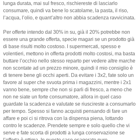
lunga durata, mai sul fresco, rischiereste di lasciarlo
consumare, quindi va bene lo scatolame, la pasta, il riso,
l’acqua, l’olio, e quant’altro non abbia scadenza ravvicinata.
Per offerte intendo dal 30% in su, già il 20% potrebbe non
essere una grande offerta, specie magari se un prodotto già
di base risulti molto costoso. I supermercati, spesso e
volentieri, mettono in offerta prodotti molto costosi, ma basta
buttare l’occhio nello stesso reparto per vedere altre marche
non scontate ad un prezzo minore, quindi il mio consiglio è
di tenere bene gli occhi aperti. Da evitare i 3x2, fate solo un
favore al super che svuota prima i magazzini, mentre i 2x1
vanno bene, sempre che non si parli di fresco, a meno che
non ne siate un forte consumatore, allora in quel caso
guardate la scadenza e valutate se riuscireste a consumarlo
per tempo. Spesso si fanno acquisti pensando di fare un
affare e poi ci si ritrova con la dispensa piena, lottando
contro le scadenze. Prendete sempre e solo quello che vi
serve e fate scorta di prodotti a lunga conservazione se
l’offerta è ottima. In questo caso esagerate pure.