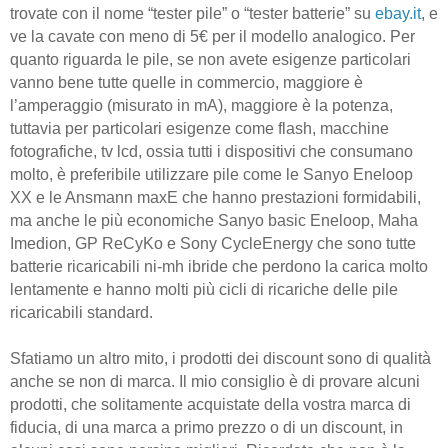
trovate con il nome “tester pile” o “tester batterie” su
ebay.it
, e
ve la cavate con meno di 5€ per il modello analogico. Per
quanto riguarda le pile, se non avete esigenze particolari
vanno bene tutte quelle in commercio, maggiore è
l’amperaggio (misurato in mA), maggiore è la potenza,
tuttavia per particolari esigenze come flash, macchine
fotografiche, tv lcd, ossia tutti i dispositivi che consumano
molto, è preferibile utilizzare pile come le Sanyo Eneloop
XX e le Ansmann maxE che hanno prestazioni formidabili,
ma anche le più economiche Sanyo basic Eneloop, Maha
Imedion, GP ReCyKo e Sony CycleEnergy che sono tutte
batterie ricaricabili ni-mh ibride che perdono la carica molto
lentamente e hanno molti più cicli di ricariche delle pile
ricaricabili standard.
Sfatiamo un altro mito, i prodotti dei discount sono di qualità
anche se non di marca. Il mio consiglio è di provare alcuni
prodotti, che solitamente acquistate della vostra marca di
fiducia, di una marca a primo prezzo o di un discount, in