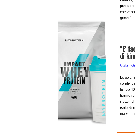
famosa, d
problemi
che vendo
griderà g
"E' f
di kin
Gratis
,
G
Lo so che
condivider
la Top 40
hanno res
i lettori
parla di 
ma vi rim