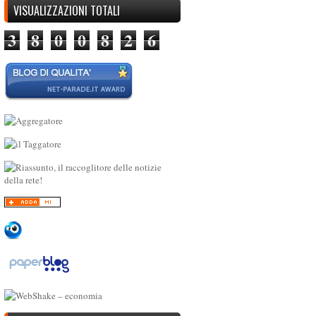
VISUALIZZAZIONI TOTALI
3
8
0
0
8
2
6