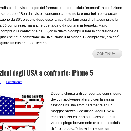
volta che ho visto lo spot del farmaco pluriconosciuto "moment" in confezione
 sono detto: "Beh dai, visto il consumo che se ne fa è una bella cosa creare
zione da 36", e subito dopo esce la tipa dalla farmacia che ha comprato la
a 36 compresse, ma anche quella da 6 da portarsi in borsetta. Ma io
i comprato la confezione da 36, cosa diavolo compri a fare la confezione da
no che nella confezione da 36 ci siano 3 blister da 12 compresse, era così
tagliare un blister in 2 e ficcarlo...
CONTINUA...
zioni dagli USA a confronto: iPhone 5
o
4 comments
Dopo la chiusura di consegnato.com si sono
dovuti rispolverare altri siti con la stessa
funzionalità, ma sfortunatamente ad un
maggior prezzo. Spedizioni dagli USA a
confronto Per chi non conoscesse questi
vettori spiego brevemente che sono società
di “inoltro posta” che vi forniscono un