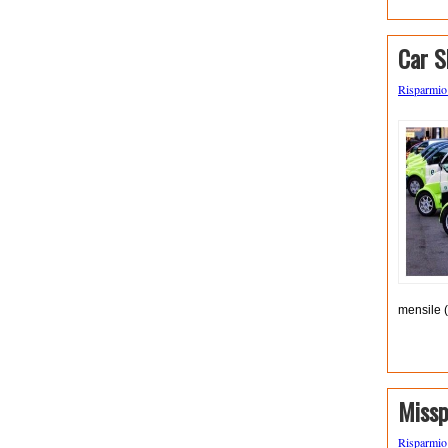
Car S
Risparmi
mensile (
Missp
Risparmi