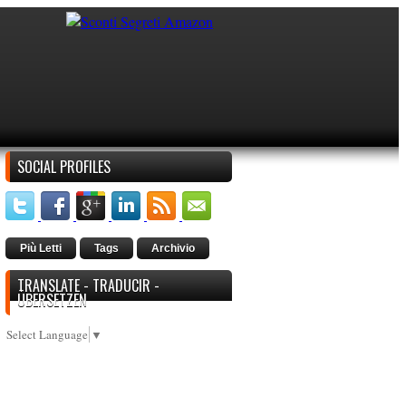
SOCIAL PROFILES
Più Letti
Tags
Archivio
TRANSLATE - TRADUCIR -
ÜBERSETZEN
Select Language
▼