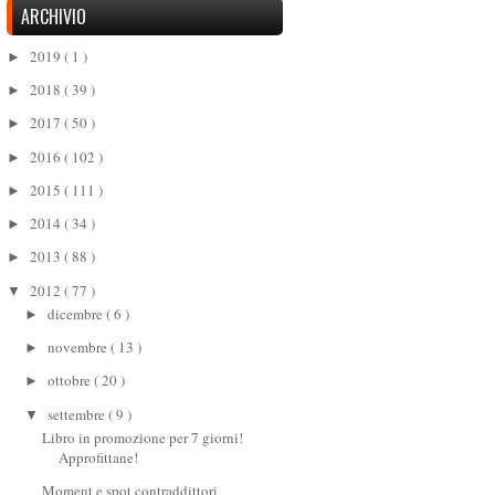
ARCHIVIO
2019
( 1 )
►
2018
( 39 )
►
2017
( 50 )
►
2016
( 102 )
►
2015
( 111 )
►
2014
( 34 )
►
2013
( 88 )
►
2012
( 77 )
▼
dicembre
( 6 )
►
novembre
( 13 )
►
ottobre
( 20 )
►
settembre
( 9 )
▼
Libro in promozione per 7 giorni!
Approfittane!
Moment e spot contraddittori