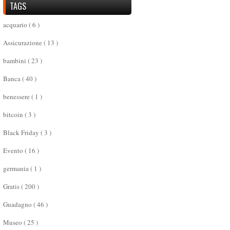
TAGS
acquario
( 6 )
Assicurazione
( 13 )
bambini
( 23 )
Banca
( 40 )
benessere
( 1 )
bitcoin
( 3 )
Black Friday
( 3 )
Evento
( 16 )
germania
( 1 )
Gratis
( 200 )
Guadagno
( 46 )
Museo
( 25 )