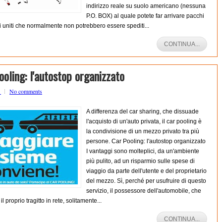
indirizzo reale su suolo americano (nessuna
P.O. BOX) al quale potete far arrivare pacchi
ti uniti che normalmente non potrebbero essere spediti...
CONTINUA...
ooling: l'autostop organizzato
o
No comments
A differenza del car sharing, che dissuade
l'acquisto di un'auto privata, il car pooling è
la condivisione di un mezzo privato tra più
persone. Car Pooling: l'autostop organizzato
I vantaggi sono molteplici, da un'ambiente
più pulito, ad un risparmio sulle spese di
viaggio da parte dell'utente e del proprietario
del mezzo. Sì, perché per usufruire di questo
servizio, il possessore dell'automobile, che
il proprio tragitto in rete, solitamente...
CONTINUA...