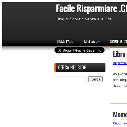
Facile Risparmiare .
Blog di Sopravvivenza alla Crisi
HOME PAGE
I MIEI LAVORI
SCONTO PAR
Libro
Risparmi
CERCA NEL BLOG
Volevo se
per l'acq
risparmia
Momen
Risparmi