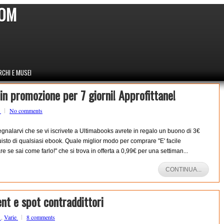
COM
CHI E MUSEI
 in promozione per 7 giorni! Approfittane!
o
No comments
gnalarvi che se vi iscrivete a Ultimabooks avrete in regalo un buono di 3€
uisto di qualsiasi ebook. Quale miglior modo per comprare "E' facile
re se sai come farlo!" che si trova in offerta a 0,99€ per una settiman...
CONTINUA...
t e spot contraddittori
o
,
Varie
8 comments