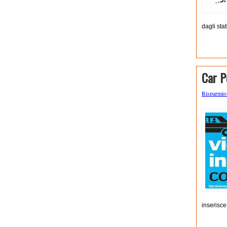
dagli sta
Car P
Risparmi
inserisce 