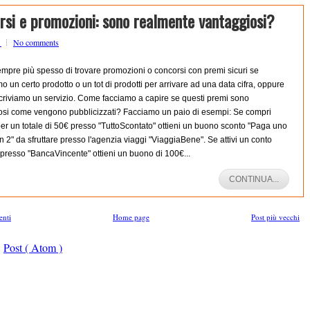
rsi e promozioni: sono realmente vantaggiosi?
o
No comments
mpre più spesso di trovare promozioni o concorsi con premi sicuri se
 un certo prodotto o un tot di prodotti per arrivare ad una data cifra, oppure
criviamo un servizio. Come facciamo a capire se questi premi sono
osi come vengono pubblicizzati? Facciamo un paio di esempi: Se compri
per un totale di 50€ presso "TuttoScontato" ottieni un buono sconto "Paga uno
in 2" da sfruttare presso l'agenzia viaggi "ViaggiaBene". Se attivi un conto
presso "BancaVincente" ottieni un buono di 100€...
CONTINUA...
enti
Home page
Post più vecchi
:
Post ( Atom )