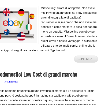
Misspelling: errore di ortografia. Non avete
mai trovato un annuncio su ebay che avesse
errori di ortografia o di battitura?
Sicuramente sì, ma credo che non avete mai
pensato a come sfruttare la cosa per pagare
meno un oggetto. Misspelling con ebay per
acquistare a meno E' semplicissimo sfruttare
questi errori a nostro vantaggio, è sufficiente
utilizzare uno dei molti servizi online che lo
 voi, qui di seguito ve ne elenco alcuni: Typohound,...
CONTINUA...
rodomestici Low Cost di grandi marche
o
3 comments
lte abbiamo rinunciato ad una lavatrice di marca o a un cellulare di ultima
ne perché costava troppo? Immagino sia capitato a tutti scegliere un
mestico con le stesse funzionalità o quasi, ma anziché comprarlo di marca