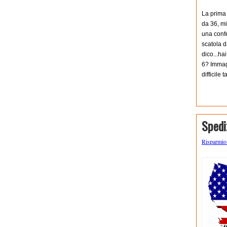
La prima 
da 36, mi
una confe
scatola d
dico...ha
6? Immagi
difficile 
Spedi
Risparmi