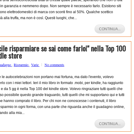
i una semisconosciuta ditta di chissà quale paese, sperando che non ci dia
 in garanzia e nemmeno dopo. Non sempre è necessario farlo. Esistono siti
no elettrodomestici di marca con sconti fino al 50%. Qualche scettico
ià alla truffa, ma non è così. Questi luoghi, che...
CONTINUA...
acile risparmiare se sai come farlo!" nella Top 100
dle store
uadagno
,
Risparmio
,
Varie
No comments
 le autocelebrazioni non portano mai fortuna, ma dato l'evento, volevo
lo con i miei lettori. Ieri il mio libro in formato .mobi, per kindle, ha raggiunto
 e da 5 gg è nella Top 100 del kindle store. Volevo ringraziare tutti quelli che
o possibile questo grande traguardo, tutti quelli che mi supportano qui e tutti
 che hanno comprato il libro. Per chi non ne conoscesse i contenuti, il libro
risparmio in ogni forma, con una parte che riguarda anche il guadagno online,
ando alla mia...
CONTINUA...