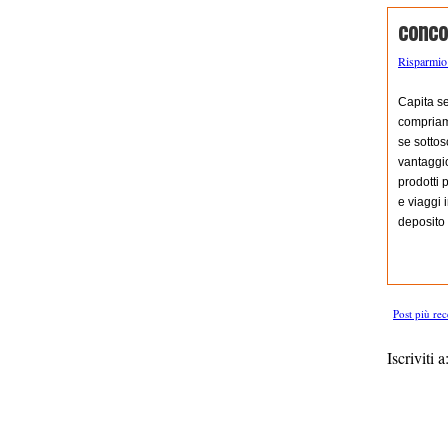
conco
Risparmi
Capita se
compriamo
se sottos
vantaggi
prodotti 
e viaggi 
deposito 
Post più rec
Iscriviti a