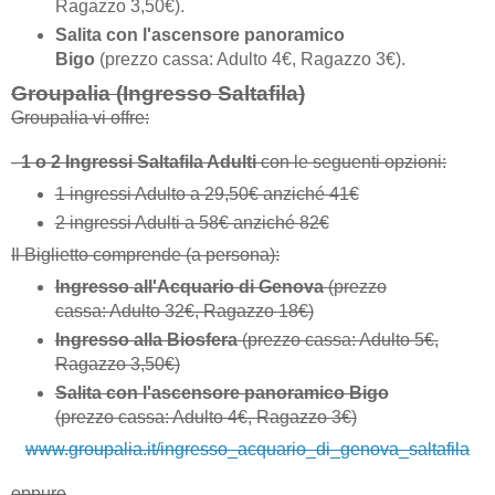
Ragazzo 3,50€).
Salita con l'ascensore panoramico
Bigo
(prezzo cassa: Adulto 4€, Ragazzo 3€)
.
Groupalia (Ingresso Saltafila)
Groupalia vi offre:
-
1 o 2 Ingressi Saltafila Adulti
con le seguenti opzioni:
1 ingressi Adulto a 29,50€ anziché 41€
2 ingressi Adulti a 58€ anziché 82€
Il Biglietto comprende (a persona):
Ingresso
all'
Acquario di Genova
(prezzo
cassa: Adulto 32€, Ragazzo 18€)
Ingresso alla Biosfera
(prezzo cassa: Adulto 5€,
Ragazzo 3,50€)
Salita con l'ascensore panoramico Bigo
(prezzo cassa: Adulto 4€, Ragazzo 3€)
www.groupalia.it/ingresso_acquario_di_genova_saltafila
oppure