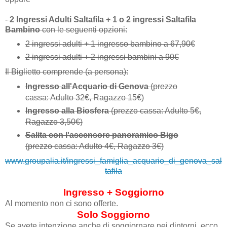
-
2 Ingressi Adulti Saltafila + 1 o 2 ingressi Saltafila
Bambino
con le seguenti opzioni:
2 ingressi adulti + 1 ingresso bambino a 67,90€
2 ingressi adulti + 2 ingressi bambini a 90€
Il Biglietto comprende (a persona):
Ingresso
all'
Acquario di Genova
(prezzo
cassa: Adulto 32€, Ragazzo 15€)
Ingresso alla Biosfera
(prezzo cassa: Adulto 5€,
Ragazzo 3,50€)
Salita con l'ascensore panoramico Bigo
(prezzo cassa: Adulto 4€, Ragazzo 3€)
www.groupalia.it/ingressi_famiglia_acquario_di_genova_sal
tafila
Ingresso + Soggiorno
Al momento non ci sono offerte.
Solo Soggiorno
Se avete intenzione anche di soggiornare nei dintorni, ecco