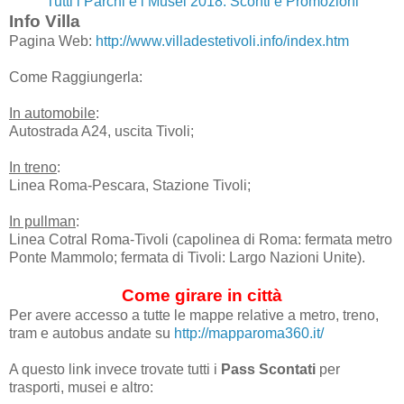
Tutti i Parchi e i Musei 2018: Sconti e Promozioni
Info Villa
Pagina Web:
http://www.villadestetivoli.info/index.htm
Come Raggiungerla:
In automobile
:
Autostrada A24, uscita Tivoli;
In treno
:
Linea Roma-Pescara, Stazione Tivoli;
In pullman
:
Linea Cotral Roma-Tivoli (capolinea di Roma: fermata metro
Ponte Mammolo; fermata di Tivoli: Largo Nazioni Unite).
Come girare in città
Per avere accesso a tutte le mappe relative a metro, treno,
tram e autobus andate su
http://mapparoma360.it/
A questo link invece trovate tutti i
Pass Scontati
per
trasporti, musei e altro: