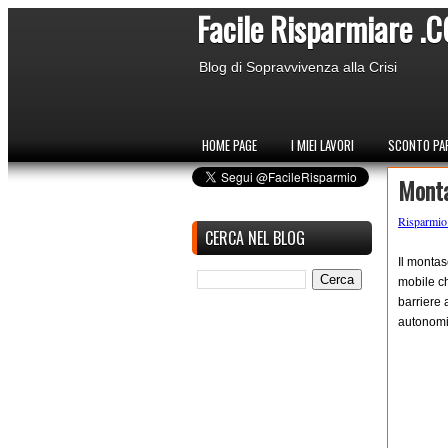
Facile Risparmiare .
Blog di Sopravvivenza alla Crisi
HOME PAGE
I MIEI LAVORI
SCONTO PAR
Monta
Risparmi
CERCA NEL BLOG
Il montas
mobile c
barriere
autonomi