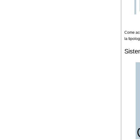
Come acce
la tipolo
Siste