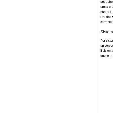
potrebbe 
presa ele
hanno la 
Precisaz
corrente e
Sistem
Per siste
un servos
il sistem
quello in 