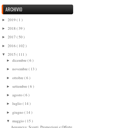
ARCHIVIO
2019
( 1 )
►
2018
( 39 )
►
2017
( 50 )
►
2016
( 102 )
►
2015
( 111 )
▼
dicembre
( 6 )
►
novembre
( 13 )
►
ottobre
( 6 )
►
settembre
( 6 )
►
agosto
( 6 )
►
luglio
( 14 )
►
giugno
( 14 )
►
maggio
( 15 )
▼
Aquaneva: Sconti, Promozioni e Offerte