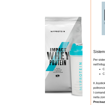
Sistem
Per siste
nell'info
C
C
Il Joysti
poltronci
I comandi
nella zon
Precisaz