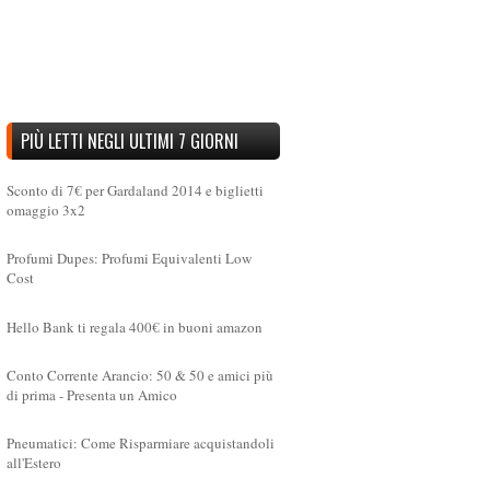
PIÙ LETTI NEGLI ULTIMI 7 GIORNI
Sconto di 7€ per Gardaland 2014 e biglietti
omaggio 3x2
Profumi Dupes: Profumi Equivalenti Low
Cost
Hello Bank ti regala 400€ in buoni amazon
Conto Corrente Arancio: 50 & 50 e amici più
di prima - Presenta un Amico
Pneumatici: Come Risparmiare acquistandoli
all'Estero