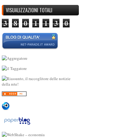
VISUALIZZAZIONI TOTALI
3
8
0
1
1
3
0