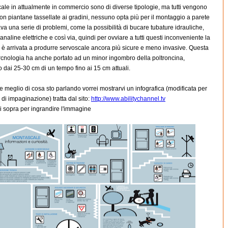
ale in attualmente in commercio sono di diverse tipologie, ma tutti vengono
on piantane tassellate ai gradini, nessuno opta più per il montaggio a parete
va una serie di problemi, come la possibilità di bucare tubature idrauliche,
canaline elettriche e così via, quindi per ovviare a tutti questi inconveniente la
 è arrivata a produrre servoscale ancora più sicure e meno invasive. Questa
rcnologia ha anche portato ad un minor ingombro della poltroncina,
dai 25-30 cm di un tempo fino ai 15 cm attuali.
e meglio di cosa sto parlando vorrei mostrarvi un infografica (modificata per
di impaginazione) tratta dal sito:
http://www.abilitychannel.tv
i sopra per ingrandire l'immagine