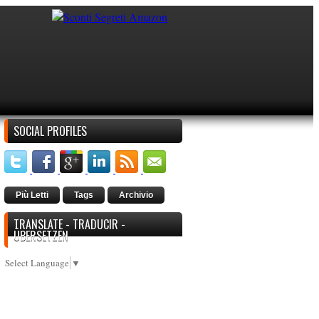
SOCIAL PROFILES
Più Letti
Tags
Archivio
TRANSLATE - TRADUCIR -
ÜBERSETZEN
Select Language
▼