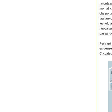
I montasc
montati c
che porta
tagliare 
tecnolgia
nuova te
passando 
Per capir
esigenze 
Cliccatec