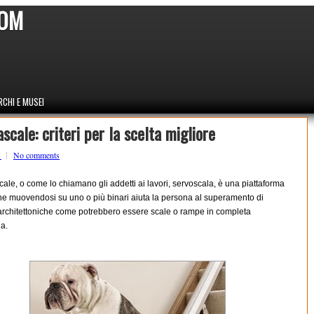
COM
CHI E MUSEI
scale: criteri per la scelta migliore
o
No comments
cale, o come lo chiamano gli addetti ai lavori, servoscala, è una piattaforma
he muovendosi su uno o più binari aiuta la persona al superamento di
 architettoniche come potrebbero essere scale o rampe in completa
a.