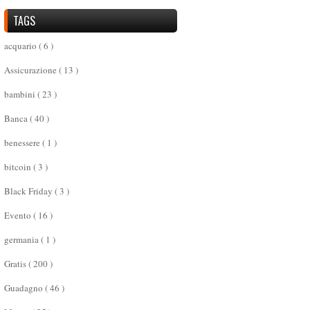
TAGS
acquario
( 6 )
Assicurazione
( 13 )
bambini
( 23 )
Banca
( 40 )
benessere
( 1 )
bitcoin
( 3 )
Black Friday
( 3 )
Evento
( 16 )
germania
( 1 )
Gratis
( 200 )
Guadagno
( 46 )