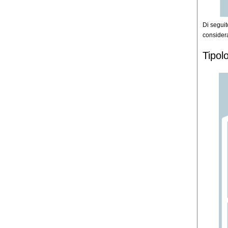
Di seguit
considera
Tipol