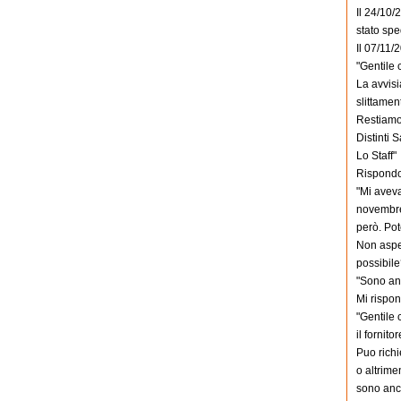
Il 24/10/
stato sp
Il 07/11/
"Gentile c
La avvisi
slittamen
Restiamo 
Distinti S
Lo Staff"
Rispondo 
"Mi aveva
novembre
però. Pot
Non aspet
possibile?
"Sono and
Mi rispo
"Gentile c
il fornit
Puo richi
o altrime
sono anco