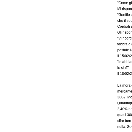
"Come già
Mi rispo
"Gentile 
che il su
Cordiali s
Gli rispo
"Vi ricor
febbraio)
postale l
Il 15/02/
"le abbia
lo staff"
Il 18/02/
La morale
mercante
360€. Mol
Qualunqu
2,40% net
quasi 300
cifre ben
nulla. Se