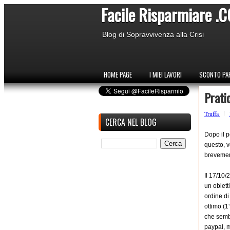
Facile Risparmiare .
Blog di Sopravvivenza alla Crisi
HOME PAGE
I MIEI LAVORI
SCONTO PAR
Prati
Truffa
CERCA NEL BLOG
Dopo il po
questo, v
brevemen
Il 17/10/
un obiett
ordine di
ottimo (1
che sembr
paypal, m