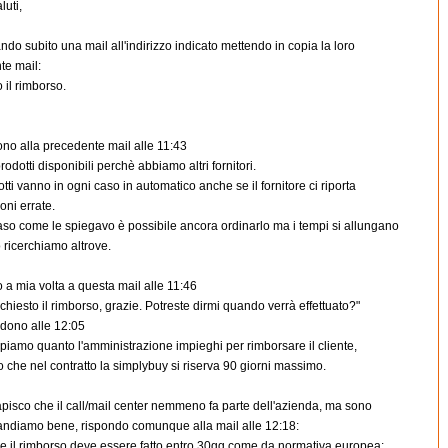
luti,
do subito una mail all'indirizzo indicato mettendo in copia la loro
te mail:
 il rimborso.
no alla precedente mail alle 11:43
prodotti disponibili perchè abbiamo altri fornitori.
otti vanno in ogni caso in automatico anche se il fornitore ci riporta
oni errate.
aso come le spiegavo è possibile ancora ordinarlo ma i tempi si allungano
 ricerchiamo altrove.
a mia volta a questa mail alle 11:46
ichiesto il rimborso, grazie. Potreste dirmi quando verrà effettuato?"
ndono alle 12:05
iamo quanto l'amministrazione impieghi per rimborsare il cliente,
che nel contratto la simplybuy si riserva 90 giorni massimo.
pisco che il call/mail center nemmeno fa parte dell'azienda, ma sono
.andiamo bene, rispondo comunque alla mail alle 12:18:
ge il rimborso deve essere fatto entro 30gg come da normativa europea: