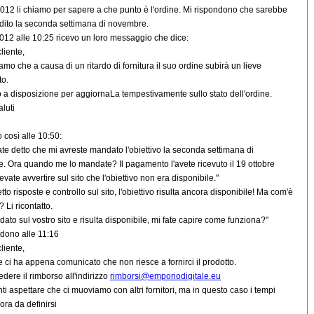
2012 li chiamo per sapere a che punto è l'ordine. Mi rispondono che sarebbe
edito la seconda settimana di novembre.
2012 alle 10:25 ricevo un loro messaggio che dice:
liente,
amo che a causa di un ritardo di fornitura il suo ordine subirà un lieve
to.
a disposizione per aggiornaLa tempestivamente sullo stato dell'ordine.
aluti
così alle 10:50:
te detto che mi avreste mandato l'obiettivo la seconda settimana di
. Ora quando me lo mandate? Il pagamento l'avete ricevuto il 19 ottobre
evate avvertire sul sito che l'obiettivo non era disponibile."
to risposte e controllo sul sito, l'obiettivo risulta ancora disponibile! Ma com'è
 Li ricontatto.
ato sul vostro sito e risulta disponibile, mi fate capire come funziona?"
ndono alle 11:16
liente,
ore ci ha appena comunicato che non riesce a fornirci il prodotto.
edere il rimborso all'indirizzo
rimborsi@
emporiodigitale
.eu
nti aspettare che ci muoviamo con altri fornitori, ma in questo caso i tempi
ra da definirsi