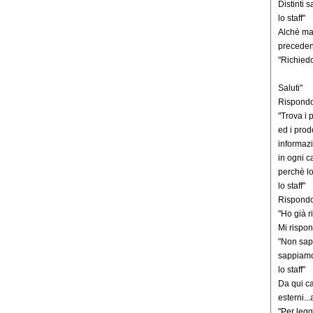
Distinti sa
lo staff"
Alché man
preceden
"Richiedo
Saluti"
Rispondo
"Trova i 
ed i prod
informazi
in ogni c
perchè lo
lo staff"
Rispondo 
"Ho già r
Mi rispo
"Non sapp
sappiamo 
lo staff"
Da qui ca
esterni..
"Per leg