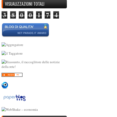
VISUALIZZAZIONI TOTALI
3
8
0
0
1
7
4