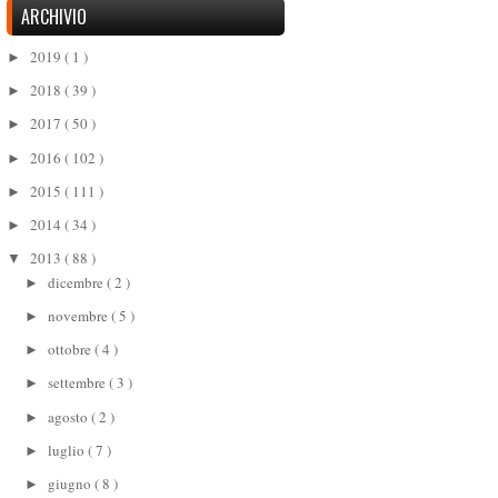
ARCHIVIO
2019
( 1 )
►
2018
( 39 )
►
2017
( 50 )
►
2016
( 102 )
►
2015
( 111 )
►
2014
( 34 )
►
2013
( 88 )
▼
dicembre
( 2 )
►
novembre
( 5 )
►
ottobre
( 4 )
►
settembre
( 3 )
►
agosto
( 2 )
►
luglio
( 7 )
►
giugno
( 8 )
►