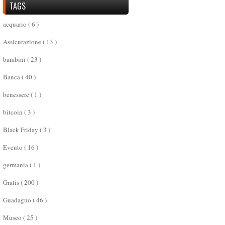
TAGS
acquario
( 6 )
Assicurazione
( 13 )
bambini
( 23 )
Banca
( 40 )
benessere
( 1 )
bitcoin
( 3 )
Black Friday
( 3 )
Evento
( 16 )
germania
( 1 )
Gratis
( 200 )
Guadagno
( 46 )
Museo
( 25 )