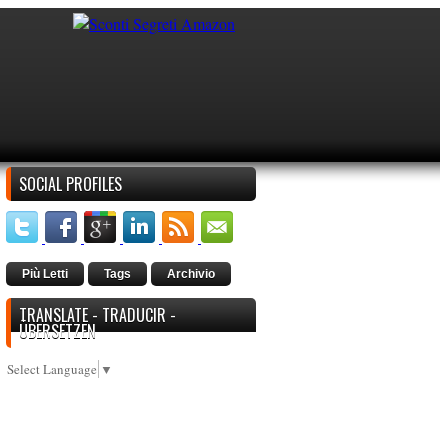
SOCIAL PROFILES
Più Letti
Tags
Archivio
TRANSLATE - TRADUCIR -
ÜBERSETZEN
Select Language
▼