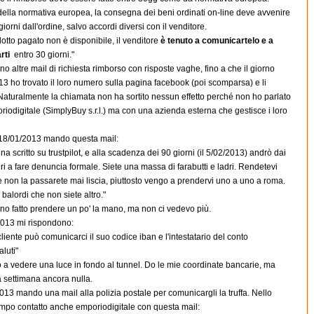
della normativa europea, la consegna dei beni ordinati on-line deve avvenire
giorni dall'ordine, salvo accordi diversi con il venditore.
dotto pagato non è disponibile, il venditore
è tenuto a comunicartelo e a
rti
entro 30 giorni."
o altre mail di richiesta rimborso con risposte vaghe, fino a che il giorno
3 ho trovato il loro numero sulla pagina facebook (poi scomparsa) e li
aturalmente la chiamata non ha sortito nessun effetto perché non ho parlato
iodigitale (SimplyBuy s.r.l.) ma con una azienda esterna che gestisce i loro
o 18/01/2013 mando questa mail:
a scritto su trustpilot, e alla scadenza dei 90 giorni (il 5/02/2013) andrò dai
ri a fare denuncia formale. Siete una massa di farabutti e ladri. Rendetevi
 non la passarete mai liscia, piuttosto vengo a prendervi uno a uno a roma.
 balordi che non siete altro."
no fatto prendere un po' la mano, ma non ci vedevo più.
2013 mi rispondono:
cliente può comunicarci il suo codice iban e l'intestatario del conto
aluti"
a vedere una luce in fondo al tunnel. Do le mie coordinate bancarie, ma
 settimana ancora nulla.
2013 mando una mail alla polizia postale per comunicargli la truffa. Nello
empo contatto anche emporiodigitale con questa mail: