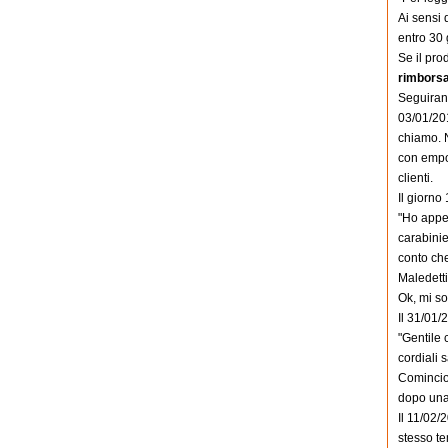
Ai sensi 
entro 30 
Se il pro
rimborsa
Seguirann
03/01/201
chiamo. N
con empor
clienti.
Il giorn
"Ho appen
carabinie
conto che
Maledetti
Ok, mi so
Il 31/01/
"Gentile 
cordiali s
Comincio 
dopo una
Il 11/02/
stesso t