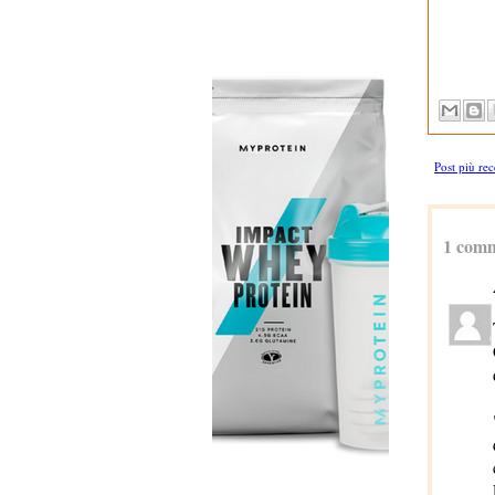
Post più rec
1 comm