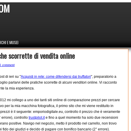
COM
CHI E MUSEI
che scorrette di vendita online
1 comment
st di ieri su "
Acquisti in rete: come difendersi dai truffatori
", preparatorio a
oglio parlarvi delle pratiche scorrette di alcuni venditori online. Vi racconto
te la mia esperienza.
2012 mi collego a uno dei tanti siti online di comparazione prezzi per cercare
ivo per la mia macchina fotografica, il primo sito che mi viene restituito in
 prezzi è il seguente: emporiodigitale.eu, controllo il prezzo che è veramente
° errore), controllo
trustpilot.it
e fino a quel momento ha solo due recensioni
ano positive. Navigo nel negozio, metto il prodotto nel carrello, non trovo
i fido dei giudizi e decido di pagare con bonifico bancario (2° errore).